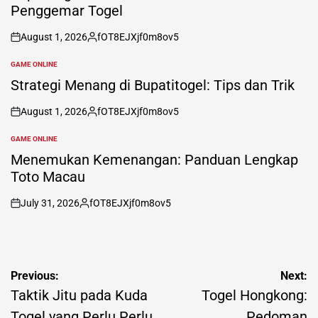
Penggemar Togel
August 1, 2026
fOT8EJXjf0m8ov5
on
Posted
by
GAME ONLINE
POSTED
IN
Strategi Menang di Bupatitogel: Tips dan Trik
August 1, 2026
fOT8EJXjf0m8ov5
on
Posted
by
GAME ONLINE
POSTED
IN
Menemukan Kemenangan: Panduan Lengkap
Toto Macau
July 31, 2026
fOT8EJXjf0m8ov5
on
Posted
by
Post
Previous:
Next:
navigation
Taktik Jitu pada Kuda
Togel Hongkong:
Togel yang Perlu Perlu
Pedoman