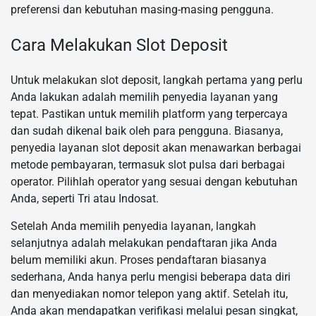
preferensi dan kebutuhan masing-masing pengguna.
Cara Melakukan Slot Deposit
Untuk melakukan slot deposit, langkah pertama yang perlu
Anda lakukan adalah memilih penyedia layanan yang
tepat. Pastikan untuk memilih platform yang terpercaya
dan sudah dikenal baik oleh para pengguna. Biasanya,
penyedia layanan slot deposit akan menawarkan berbagai
metode pembayaran, termasuk slot pulsa dari berbagai
operator. Pilihlah operator yang sesuai dengan kebutuhan
Anda, seperti Tri atau Indosat.
Setelah Anda memilih penyedia layanan, langkah
selanjutnya adalah melakukan pendaftaran jika Anda
belum memiliki akun. Proses pendaftaran biasanya
sederhana, Anda hanya perlu mengisi beberapa data diri
dan menyediakan nomor telepon yang aktif. Setelah itu,
Anda akan mendapatkan verifikasi melalui pesan singkat,