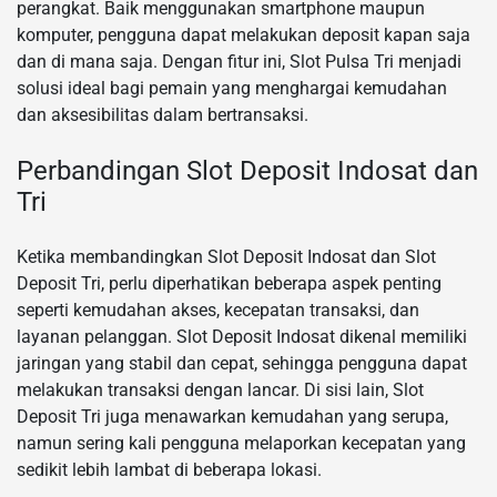
perangkat. Baik menggunakan smartphone maupun
komputer, pengguna dapat melakukan deposit kapan saja
dan di mana saja. Dengan fitur ini, Slot Pulsa Tri menjadi
solusi ideal bagi pemain yang menghargai kemudahan
dan aksesibilitas dalam bertransaksi.
Perbandingan Slot Deposit Indosat dan
Tri
Ketika membandingkan Slot Deposit Indosat dan Slot
Deposit Tri, perlu diperhatikan beberapa aspek penting
seperti kemudahan akses, kecepatan transaksi, dan
layanan pelanggan. Slot Deposit Indosat dikenal memiliki
jaringan yang stabil dan cepat, sehingga pengguna dapat
melakukan transaksi dengan lancar. Di sisi lain, Slot
Deposit Tri juga menawarkan kemudahan yang serupa,
namun sering kali pengguna melaporkan kecepatan yang
sedikit lebih lambat di beberapa lokasi.