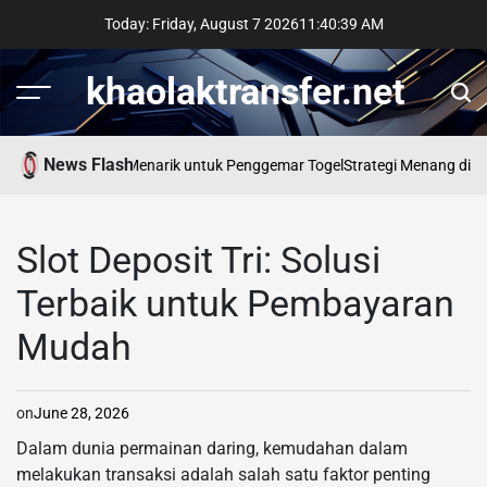
Skip
Today: Friday, August 7 2026
11
:
40
:
39
AM
to
content
khaolaktransfer.net
Menu
Sear
News Flash
itogel: Alternatif Menarik untuk Penggemar Togel
Strategi Menang di Bupa
Slot Deposit Tri: Solusi
Terbaik untuk Pembayaran
Mudah
on
June 28, 2026
Dalam dunia permainan daring, kemudahan dalam
melakukan transaksi adalah salah satu faktor penting