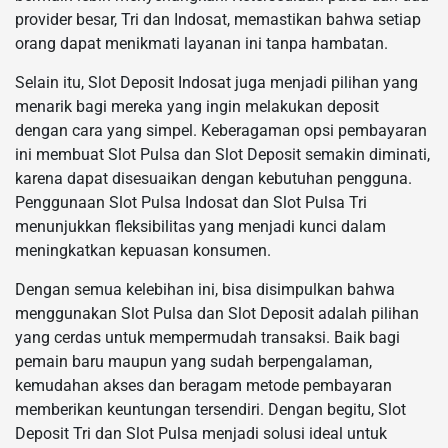
provider besar, Tri dan Indosat, memastikan bahwa setiap
orang dapat menikmati layanan ini tanpa hambatan.
Selain itu, Slot Deposit Indosat juga menjadi pilihan yang
menarik bagi mereka yang ingin melakukan deposit
dengan cara yang simpel. Keberagaman opsi pembayaran
ini membuat Slot Pulsa dan Slot Deposit semakin diminati,
karena dapat disesuaikan dengan kebutuhan pengguna.
Penggunaan Slot Pulsa Indosat dan Slot Pulsa Tri
menunjukkan fleksibilitas yang menjadi kunci dalam
meningkatkan kepuasan konsumen.
Dengan semua kelebihan ini, bisa disimpulkan bahwa
menggunakan Slot Pulsa dan Slot Deposit adalah pilihan
yang cerdas untuk mempermudah transaksi. Baik bagi
pemain baru maupun yang sudah berpengalaman,
kemudahan akses dan beragam metode pembayaran
memberikan keuntungan tersendiri. Dengan begitu, Slot
Deposit Tri dan Slot Pulsa menjadi solusi ideal untuk