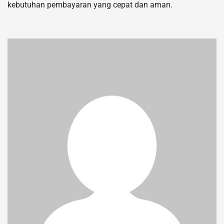
kebutuhan pembayaran yang cepat dan aman.