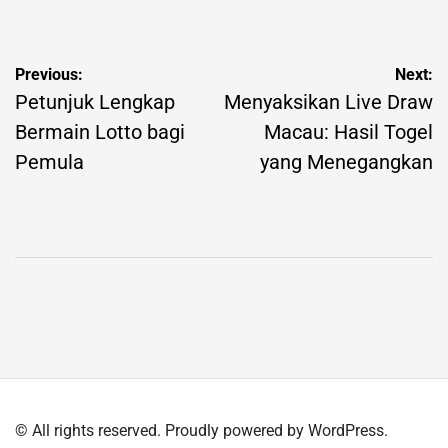
Post
Previous:
Next:
navigation
Petunjuk Lengkap
Menyaksikan Live Draw
Bermain Lotto bagi
Macau: Hasil Togel
Pemula
yang Menegangkan
© All rights reserved. Proudly powered by WordPress.