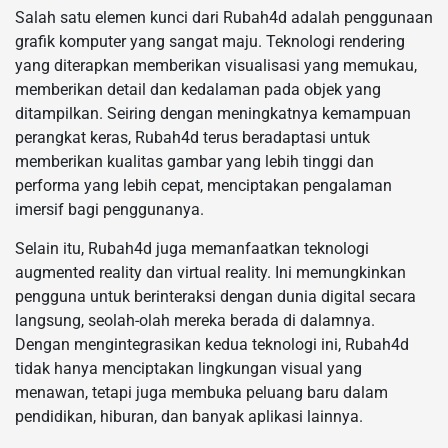
Salah satu elemen kunci dari Rubah4d adalah penggunaan
grafik komputer yang sangat maju. Teknologi rendering
yang diterapkan memberikan visualisasi yang memukau,
memberikan detail dan kedalaman pada objek yang
ditampilkan. Seiring dengan meningkatnya kemampuan
perangkat keras, Rubah4d terus beradaptasi untuk
memberikan kualitas gambar yang lebih tinggi dan
performa yang lebih cepat, menciptakan pengalaman
imersif bagi penggunanya.
Selain itu, Rubah4d juga memanfaatkan teknologi
augmented reality dan virtual reality. Ini memungkinkan
pengguna untuk berinteraksi dengan dunia digital secara
langsung, seolah-olah mereka berada di dalamnya.
Dengan mengintegrasikan kedua teknologi ini, Rubah4d
tidak hanya menciptakan lingkungan visual yang
menawan, tetapi juga membuka peluang baru dalam
pendidikan, hiburan, dan banyak aplikasi lainnya.