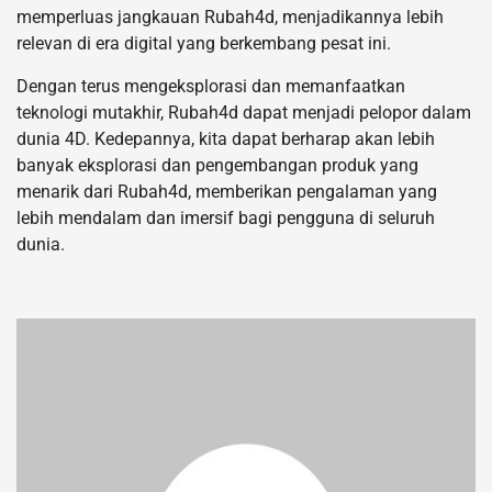
memperluas jangkauan Rubah4d, menjadikannya lebih
relevan di era digital yang berkembang pesat ini.
Dengan terus mengeksplorasi dan memanfaatkan
teknologi mutakhir, Rubah4d dapat menjadi pelopor dalam
dunia 4D. Kedepannya, kita dapat berharap akan lebih
banyak eksplorasi dan pengembangan produk yang
menarik dari Rubah4d, memberikan pengalaman yang
lebih mendalam dan imersif bagi pengguna di seluruh
dunia.