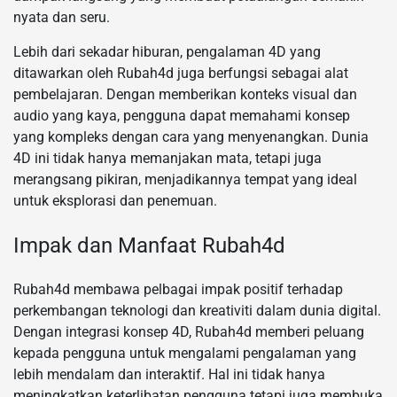
nyata dan seru.
Lebih dari sekadar hiburan, pengalaman 4D yang
ditawarkan oleh Rubah4d juga berfungsi sebagai alat
pembelajaran. Dengan memberikan konteks visual dan
audio yang kaya, pengguna dapat memahami konsep
yang kompleks dengan cara yang menyenangkan. Dunia
4D ini tidak hanya memanjakan mata, tetapi juga
merangsang pikiran, menjadikannya tempat yang ideal
untuk eksplorasi dan penemuan.
Impak dan Manfaat Rubah4d
Rubah4d membawa pelbagai impak positif terhadap
perkembangan teknologi dan kreativiti dalam dunia digital.
Dengan integrasi konsep 4D, Rubah4d memberi peluang
kepada pengguna untuk mengalami pengalaman yang
lebih mendalam dan interaktif. Hal ini tidak hanya
meningkatkan keterlibatan pengguna tetapi juga membuka