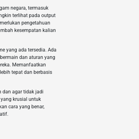
agam negara, termasuk
kin terlihat pada output
emerlukan pengetahuan
nambah kesempatan kalian
me yang ada tersedia. Ada
a bermain dan aturan yang
mereka. Memanfaatkan
ebih tepat dan berbasis
 dan agar tidak jadi
yang krusial untuk
kan cara yang benar,
tif.