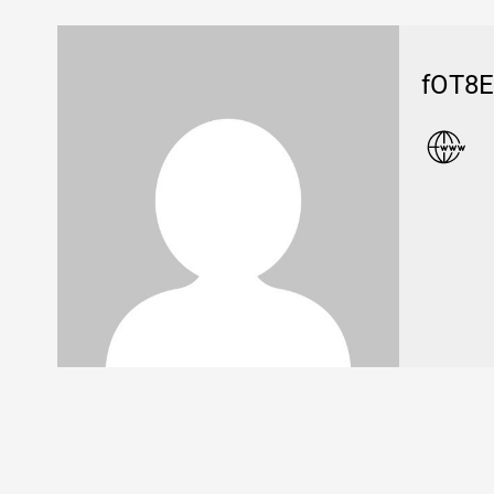
fOT8E