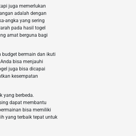
tapi juga memerlukan
angan adalah dengan
ka-angka yang sering
arah pada hasil togel
 yang amat berguna bagi
 budget bermain dan ikuti
, Anda bisa menjauhi
gel juga bisa dicapai
katkan kesempatan
k yang berbeda.
masing dapat membantu
ermainan bisa memiliki
ih yang terbaik tepat untuk