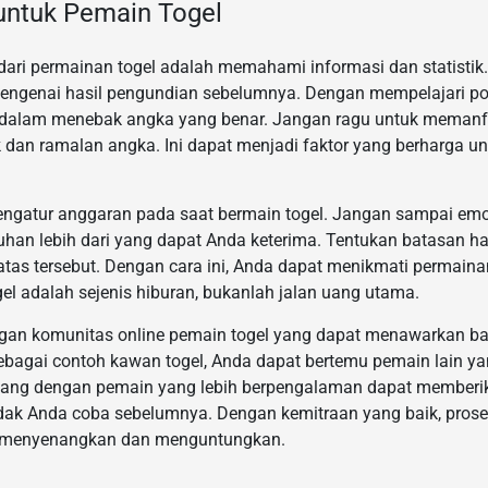
 untuk Pemain Togel
 dari permainan togel adalah memahami informasi dan statisti
mengenai hasil pengundian sebelumnya. Dengan mempelajari p
alam menebak angka yang benar. Jangan ragu untuk memanfaa
k dan ramalan angka. Ini dapat menjadi faktor yang berharga 
 mengatur anggaran pada saat bermain togel. Jangan sampai e
han lebih dari yang dapat Anda keterima. Tentukan batasan h
batas tersebut. Dengan cara ini, Anda dapat menikmati permai
ogel adalah sejenis hiburan, bukanlah jalan uang utama.
ngan komunitas online pemain togel yang dapat menawarkan b
ebagai contoh kawan togel, Anda dapat bertemu pemain lain 
cang dengan pemain yang lebih berpengalaman dapat member
idak Anda coba sebelumnya. Dengan kemitraan yang baik, prose
ih menyenangkan dan menguntungkan.