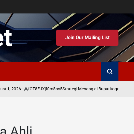
et
Join Our Mailing List
Search
 2026
fOT8EJXjf0m8ov5
Strategi Menang di Bupatitogel: Tips dan Trik
Posted
by
a Ahli