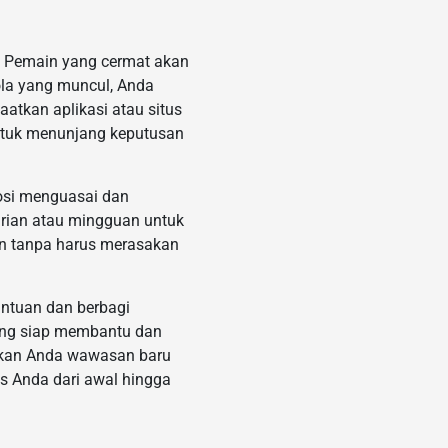
k. Pemain yang cermat akan
ola yang muncul, Anda
tkan aplikasi atau situs
untuk menunjang keputusan
mosi menguasai dan
arian atau mingguan untuk
nan tanpa harus merasakan
antuan dan berbagi
yang siap membantu dan
ikan Anda wawasan baru
s Anda dari awal hingga