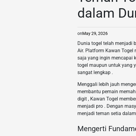
dalam Du
on
May 29, 2026
Dunia togel telah menjadi 
Air. Platform Kawan Togel 
saja yang ingin mencapai k
togel maupun untuk yang y
sangat lengkap .
Menggali lebih jauh meng
membantu pemain memahami 
digit , Kawan Togel membe
menjadi pro . Dengan masy
menjadi teman setia dalam 
Mengerti Fundame