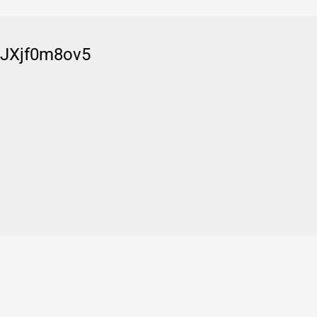
JXjf0m8ov5