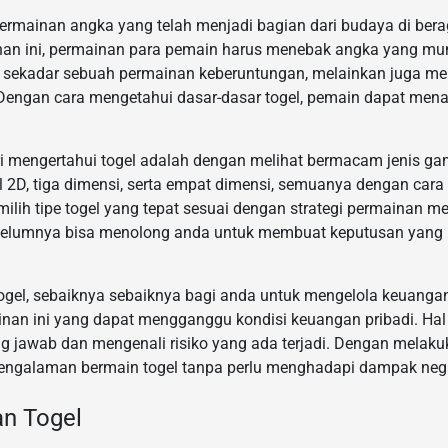
rmainan angka yang telah menjadi bagian dari budaya di ber
nan ini, permainan para pemain harus menebak angka yang mung
a sekadar sebuah permainan keberuntungan, melainkan juga m
k. Dengan cara mengetahui dasar-dasar togel, pemain dapat me
ri mengertahui togel adalah dengan melihat bermacam jenis ga
gel 2D, tiga dimensi, serta empat dimensi, semuanya dengan car
ilih tipe togel yang tepat sesuai dengan strategi permainan 
ebelumnya bisa menolong anda untuk membuat keputusan yang l
togel, sebaiknya sebaiknya bagi anda untuk mengelola keuangan
nan ini yang dapat mengganggu kondisi keuangan pribadi. Hal 
g jawab dan mengenali risiko yang ada terjadi. Dengan melaku
engalaman bermain togel tanpa perlu menghadapi dampak nega
n Togel