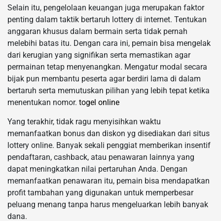
Selain itu, pengelolaan keuangan juga merupakan faktor
penting dalam taktik bertaruh lottery di internet. Tentukan
anggaran khusus dalam bermain serta tidak pernah
melebihi batas itu. Dengan cara ini, pemain bisa mengelak
dari kerugian yang signifikan serta memastikan agar
permainan tetap menyenangkan. Mengatur modal secara
bijak pun membantu peserta agar berdiri lama di dalam
bertaruh serta memutuskan pilihan yang lebih tepat ketika
menentukan nomor.
togel online
Yang terakhir, tidak ragu menyisihkan waktu
memanfaatkan bonus dan diskon yg disediakan dari situs
lottery online. Banyak sekali penggiat memberikan insentif
pendaftaran, cashback, atau penawaran lainnya yang
dapat meningkatkan nilai pertaruhan Anda. Dengan
memanfaatkan penawaran itu, pemain bisa mendapatkan
profit tambahan yang digunakan untuk memperbesar
peluang menang tanpa harus mengeluarkan lebih banyak
dana.