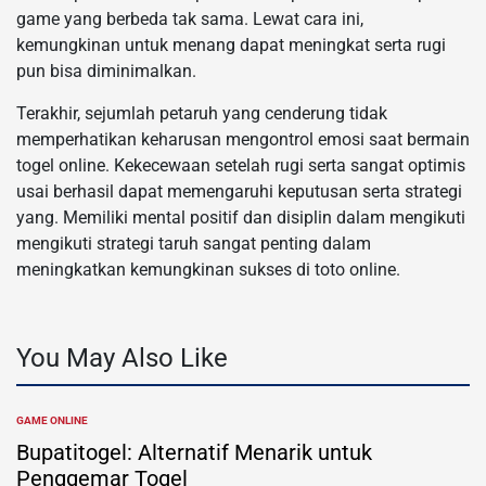
game yang berbeda tak sama. Lewat cara ini,
kemungkinan untuk menang dapat meningkat serta rugi
pun bisa diminimalkan.
Terakhir, sejumlah petaruh yang cenderung tidak
memperhatikan keharusan mengontrol emosi saat bermain
togel online. Kekecewaan setelah rugi serta sangat optimis
usai berhasil dapat memengaruhi keputusan serta strategi
yang. Memiliki mental positif dan disiplin dalam mengikuti
mengikuti strategi taruh sangat penting dalam
meningkatkan kemungkinan sukses di toto online.
You May Also Like
GAME ONLINE
POSTED
IN
Bupatitogel: Alternatif Menarik untuk
Penggemar Togel