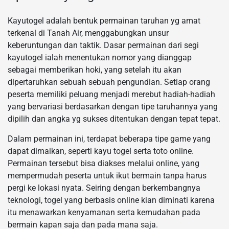
Kayutogel adalah bentuk permainan taruhan yg amat
terkenal di Tanah Air, menggabungkan unsur
keberuntungan dan taktik. Dasar permainan dari segi
kayutogel ialah menentukan nomor yang dianggap
sebagai memberikan hoki, yang setelah itu akan
dipertaruhkan sebuah sebuah pengundian. Setiap orang
peserta memiliki peluang menjadi merebut hadiah-hadiah
yang bervariasi berdasarkan dengan tipe taruhannya yang
dipilih dan angka yg sukses ditentukan dengan tepat tepat.
Dalam permainan ini, terdapat beberapa tipe game yang
dapat dimaikan, seperti kayu togel serta toto online.
Permainan tersebut bisa diakses melalui online, yang
mempermudah peserta untuk ikut bermain tanpa harus
pergi ke lokasi nyata. Seiring dengan berkembangnya
teknologi, togel yang berbasis online kian diminati karena
itu menawarkan kenyamanan serta kemudahan pada
bermain kapan saja dan pada mana saja.