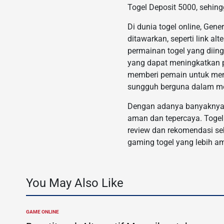
Togel Deposit 5000, sehin
Di dunia togel online, Gen
ditawarkan, seperti link a
permainan togel yang diin
yang dapat meningkatkan p
memberi pemain untuk men
sungguh berguna dalam men
Dengan adanya banyaknya p
aman dan tepercaya. Toge
review dan rekomendasi se
gaming togel yang lebih a
You May Also Like
GAME ONLINE
POSTED
IN