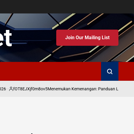
et
Join Our Mailing List
Search
fOT8EJXjf0m8ov5
Menemukan Kemenangan: Panduan Lengkap Toto
Posted
by