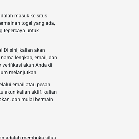
adalah masuk ke situs
ermainan togel yang ada,
ng tepercaya untuk
el
Di sini, kalian akan
i nama lengkap, email, dan
 verifikasi akun Anda di
elum melanjutkan.
lalui email atau pesan
 akun kalian aktif, kalian
pkan, dan mulai bermain
kan adalah membuka situs