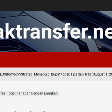
ktransfer.n
jf0m8ov5
August 1, 2026
Strategi Menang di Bupatitogel: Tips dan Trik
on
nerasi Togel: Tahapan Dengan Langkah