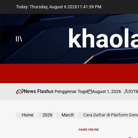
Skip
Today: Thursday, August 6 2026
11
:
41
:
40
PM
to
content
khaola
Offcanvas
News Flash
August 1, 2026
fOT8EJX
 Alternatif Menarik untuk Penggemar Togel
on
Posted
by
Home
2026
March
Cara Daftar di Platform Ge
GAME ONLINE
POSTED
IN