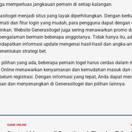
gga memperluas jangkauan pemain di setiap kalangan.
erasitogel menjadi situs yang layak diperhitungkan. Dengan ber
lternati dan fitur login yang mudah, para pengguna dapat denga
ginkan. Website Generasitogel juga sering menawarkan promo 
engalaman bermain beberapa anggotanya. Tidak hanya itu, ada
dapatkan informasi update mengenai hasil-hasil dan angka-a
entukan strategi bet.
ilihan yang ada, beberapa pemain togel harus cerdas dalam 
l Online menawarkan kenyamanan dan kemudahan masuk dari d
belum registrasi. Dengan informasi yang tepat, Anda dapat m
man dan menyenangkan di Generasitogel dan pilihan lainnya.
GAME ONLINE
POSTED
IN
I