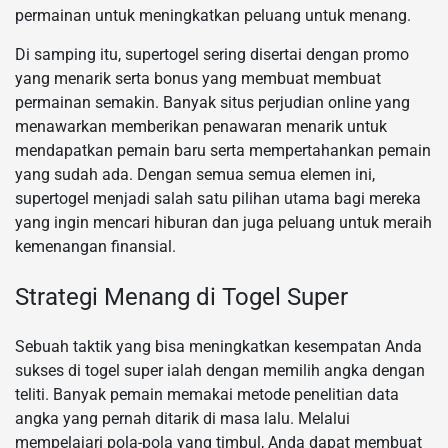
permainan untuk meningkatkan peluang untuk menang.
Di samping itu, supertogel sering disertai dengan promo
yang menarik serta bonus yang membuat membuat
permainan semakin. Banyak situs perjudian online yang
menawarkan memberikan penawaran menarik untuk
mendapatkan pemain baru serta mempertahankan pemain
yang sudah ada. Dengan semua semua elemen ini,
supertogel menjadi salah satu pilihan utama bagi mereka
yang ingin mencari hiburan dan juga peluang untuk meraih
kemenangan finansial.
Strategi Menang di Togel Super
Sebuah taktik yang bisa meningkatkan kesempatan Anda
sukses di togel super ialah dengan memilih angka dengan
teliti. Banyak pemain memakai metode penelitian data
angka yang pernah ditarik di masa lalu. Melalui
mempelajari pola-pola yang timbul, Anda dapat membuat