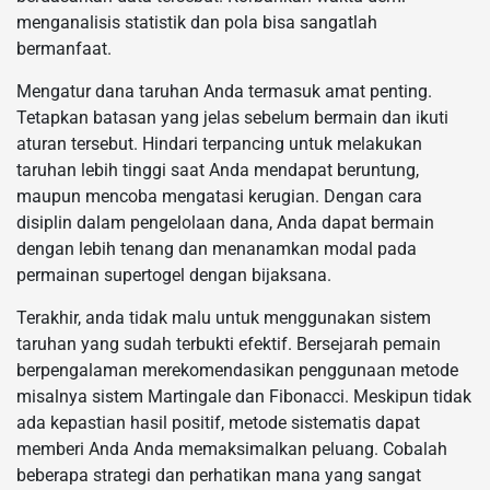
menganalisis statistik dan pola bisa sangatlah
bermanfaat.
Mengatur dana taruhan Anda termasuk amat penting.
Tetapkan batasan yang jelas sebelum bermain dan ikuti
aturan tersebut. Hindari terpancing untuk melakukan
taruhan lebih tinggi saat Anda mendapat beruntung,
maupun mencoba mengatasi kerugian. Dengan cara
disiplin dalam pengelolaan dana, Anda dapat bermain
dengan lebih tenang dan menanamkan modal pada
permainan supertogel dengan bijaksana.
Terakhir, anda tidak malu untuk menggunakan sistem
taruhan yang sudah terbukti efektif. Bersejarah pemain
berpengalaman merekomendasikan penggunaan metode
misalnya sistem Martingale dan Fibonacci. Meskipun tidak
ada kepastian hasil positif, metode sistematis dapat
memberi Anda Anda memaksimalkan peluang. Cobalah
beberapa strategi dan perhatikan mana yang sangat