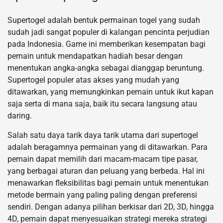
Supertogel adalah bentuk permainan togel yang sudah
sudah jadi sangat populer di kalangan pencinta perjudian
pada Indonesia. Game ini memberikan kesempatan bagi
pemain untuk mendapatkan hadiah besar dengan
menentukan angka-angka sebagai dianggap beruntung.
Supertogel populer atas akses yang mudah yang
ditawarkan, yang memungkinkan pemain untuk ikut kapan
saja serta di mana saja, baik itu secara langsung atau
daring.
Salah satu daya tarik daya tarik utama dari supertogel
adalah beragamnya permainan yang di ditawarkan. Para
pemain dapat memilih dari macam-macam tipe pasar,
yang berbagai aturan dan peluang yang berbeda. Hal ini
menawarkan fleksibilitas bagi pemain untuk menentukan
metode bermain yang paling paling dengan preferensi
sendiri. Dengan adanya pilihan berkisar dari 2D, 3D, hingga
4D, pemain dapat menyesuaikan strategi mereka strategi