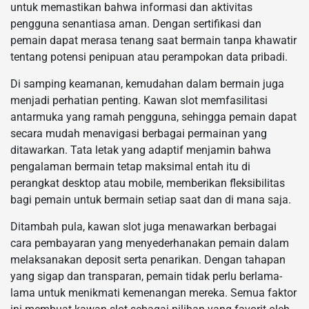
untuk memastikan bahwa informasi dan aktivitas
pengguna senantiasa aman. Dengan sertifikasi dan
pemain dapat merasa tenang saat bermain tanpa khawatir
tentang potensi penipuan atau perampokan data pribadi.
Di samping keamanan, kemudahan dalam bermain juga
menjadi perhatian penting. Kawan slot memfasilitasi
antarmuka yang ramah pengguna, sehingga pemain dapat
secara mudah menavigasi berbagai permainan yang
ditawarkan. Tata letak yang adaptif menjamin bahwa
pengalaman bermain tetap maksimal entah itu di
perangkat desktop atau mobile, memberikan fleksibilitas
bagi pemain untuk bermain setiap saat dan di mana saja.
Ditambah pula, kawan slot juga menawarkan berbagai
cara pembayaran yang menyederhanakan pemain dalam
melaksanakan deposit serta penarikan. Dengan tahapan
yang sigap dan transparan, pemain tidak perlu berlama-
lama untuk menikmati kemenangan mereka. Semua faktor