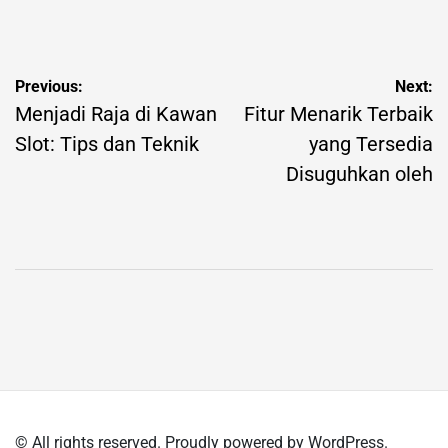
Post
Previous:
Next:
navigation
Menjadi Raja di Kawan
Fitur Menarik Terbaik
Slot: Tips dan Teknik
yang Tersedia
Disuguhkan oleh
© All rights reserved. Proudly powered by WordPress.