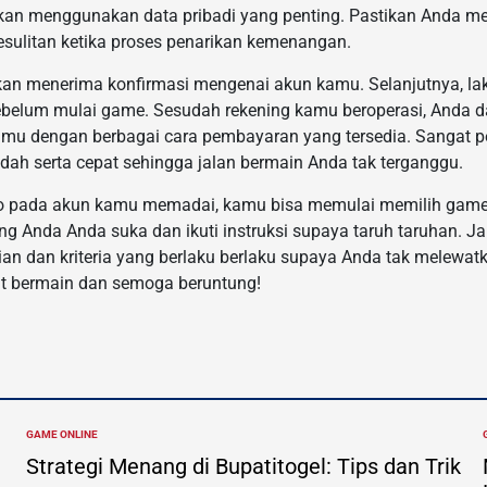
iakan menggunakan data pribadi yang penting. Pastikan Anda m
esulitan ketika proses penarikan kemenangan.
kan menerima konfirmasi mengenai akun kamu. Selanjutnya, laku
belum mulai game. Sesudah rekening kamu beroperasi, Anda d
amu dengan berbagai cara pembayaran yang tersedia. Sangat 
dah serta cepat sehingga jalan bermain Anda tak terganggu.
 pada akun kamu memadai, kamu bisa memulai memilih game l
ang Anda Anda suka dan ikuti instruksi supaya taruh taruhan.
n dan kriteria yang berlaku berlaku supaya Anda tak melewa
t bermain dan semoga beruntung!
GAME ONLINE
POSTED
IN
I
Strategi Menang di Bupatitogel: Tips dan Trik