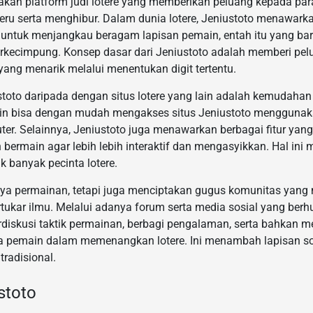
akan platform judi lotere yang memberikan peluang kepada pa
eru serta menghibur. Dalam dunia lotere, Jeniustoto menawark
untuk menjangkau beragam lapisan pemain, entah itu yang ba
erkecimpung. Konsep dasar dari Jeniustoto adalah memberi pel
ang menarik melalui menentukan digit tertentu.
stoto daripada dengan situs lotere yang lain adalah kemudaha
in bisa dengan mudah mengakses situs Jeniustoto menggunaka
er. Selainnya, Jeniustoto juga menawarkan berbagai fitur yan
ermain agar lebih lebih interaktif dan mengasyikkan. Hal ini
k banyak pecinta lotere.
nya permainan, tetapi juga menciptakan gugus komunitas yang
bertukar ilmu. Melalui adanya forum serta media sosial yang be
rdiskusi taktik permainan, berbagi pengalaman, serta bahkan m
 pemain dalam memenangkan lotere. Ini menambah lapisan sosi
tradisional.
stoto