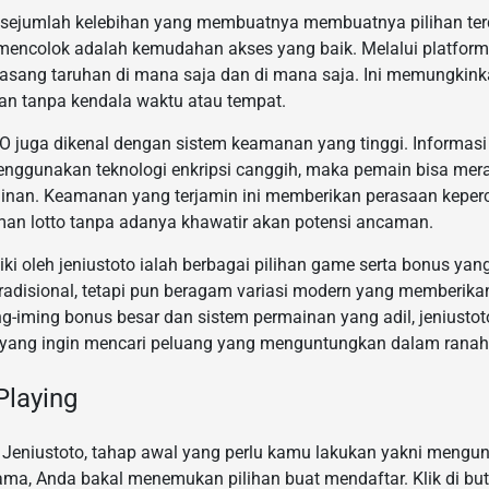
ejumlah kelebihan yang membuatnya membuatnya pilihan ter
g mencolok adalah kemudahan akses yang baik. Melalui platform
ang taruhan di mana saja dan di mana saja. Ini memungkinka
an tanpa kendala waktu atau tempat.
O juga dikenal dengan sistem keamanan yang tinggi. Informasi p
nggunakan teknologi enkripsi canggih, maka pemain bisa mer
ainan. Keamanan yang terjamin ini memberikan perasaan kepe
an lotto tanpa adanya khawatir akan potensi ancaman.
ki oleh jeniustoto ialah berbagai pilihan game serta bonus yang
radisional, tetapi pun beragam variasi modern yang memberika
g-iming bonus besar dan sistem permainan yang adil, jeniusto
a yang ingin mencari peluang yang menguntungkan dalam ranah 
Playing
eniustoto, tahap awal yang perlu kamu lakukan yakni mengun
ma, Anda bakal menemukan pilihan buat mendaftar. Klik di but