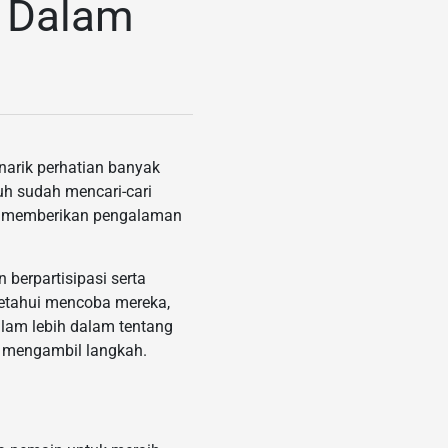
i Dalam
narik perhatian banyak
h sudah mencari-cari
ia memberikan pengalaman
 berpartisipasi serta
getahui mencoba mereka,
alam lebih dalam tentang
i mengambil langkah.