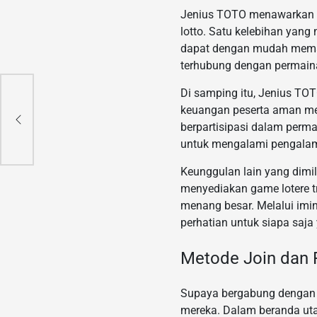
Jenius TOTO menawarkan s
lotto. Satu kelebihan yan
dapat dengan mudah memas
terhubung dengan permain
Di samping itu, Jenius TOT
ana
keuangan peserta aman me
berpartisipasi dalam perm
untuk mengalami pengalam
Keunggulan lain yang dimili
menyediakan game lotere t
menang besar. Melalui imin
perhatian untuk siapa saj
Metode Join dan 
Supaya bergabung dengan J
mereka. Dalam beranda uta