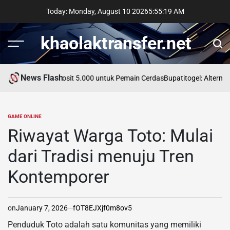
Skip
Today: Monday, August 10 2026
5
:
55
:
20
AM
to
content
khaolaktransfer.net
Menu
Sear
News Flash
unggulan Slot Deposit 5.000 untuk Pemain Cerdas
Bupatitogel: Alternat
GAME ONLINE
POSTED
IN
Riwayat Warga Toto: Mulai
dari Tradisi menuju Tren
Kontemporer
on
January 7, 2026
fOT8EJXjf0m8ov5
Penduduk Toto adalah satu komunitas yang memiliki