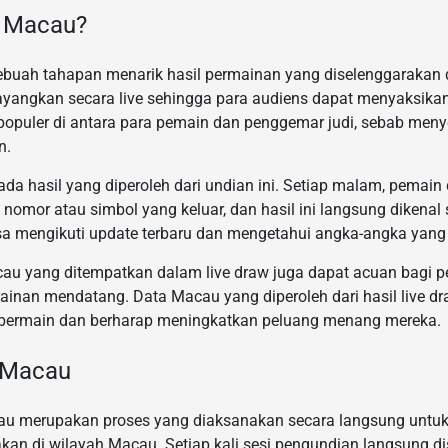
w Macau?
buah tahapan menarik hasil permainan yang diselenggarakan 
itayangkan secara live sehingga para audiens dapat menyaksik
 populer di antara para pemain dan penggemar judi, sebab men
n.
a hasil yang diperoleh dari undian ini. Setiap malam, pemain
nomor atau simbol yang keluar, dan hasil ini langsung dikenal
sa mengikuti update terbaru dan mengetahui angka-angka yang k
acau yang ditempatkan dalam live draw juga dapat acuan bag
ainan mendatang. Data Macau yang diperoleh dari hasil live dr
 bermain dan berharap meningkatkan peluang menang mereka.
 Macau
u merupakan proses yang diaksanakan secara langsung untuk
akan di wilayah Macau. Setiap kali sesi pengundian langsung d