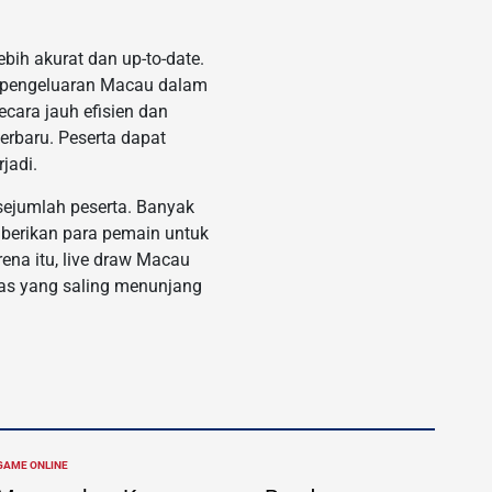
ebih akurat dan up-to-date.
n pengeluaran Macau dalam
cara jauh efisien dan
erbaru. Peserta dapat
jadi.
 sejumlah peserta. Banyak
mberikan para pemain untuk
rena itu, live draw Macau
itas yang saling menunjang
GAME ONLINE
POSTED
N