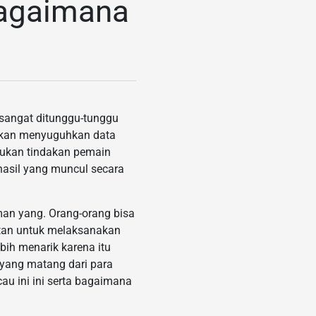
Bagaimana
 sangat ditunggu-tunggu
erikan menyuguhkan data
ukan tindakan pemain
hasil yang muncul secara
an yang. Orang-orang bisa
atan untuk melaksanakan
bih menarik karena itu
 yang matang dari para
cau ini ini serta bagaimana