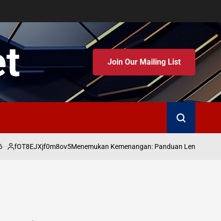
et
Join Our Mailing List
Search
fOT8EJXjf0m8ov5
Menemukan Kemenangan: Panduan Lengkap Toto M
osted
y