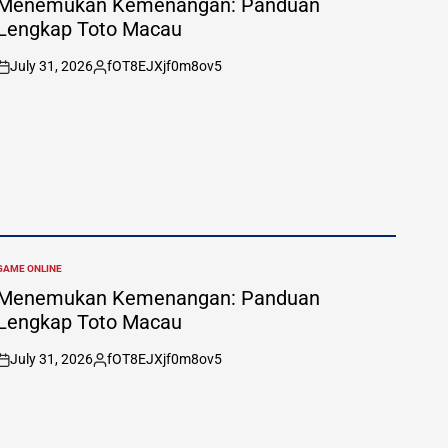
Menemukan Kemenangan: Panduan
Lengkap Toto Macau
July 31, 2026
fOT8EJXjf0m8ov5
on
Posted
by
GAME ONLINE
POSTED
N
Menemukan Kemenangan: Panduan
Lengkap Toto Macau
July 31, 2026
fOT8EJXjf0m8ov5
on
Posted
by