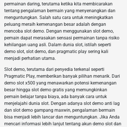
permainan daring, terutama ketika kita membicarakan
tentang pengalaman bermain yang menyenangkan dan
menguntungkan. Salah satu cara untuk meningkatkan
peluang meraih kemenangan besar adalah dengan
mencoba slot demo. Dengan menggunakan slot demo,
pemain dapat merasakan sensasi permainan tanpa risiko
kehilangan uang asli. Dalam dunia slot, istilah seperti
demo slot, slot demo, dan pragmatic play sering kali
menjadi perhatian utama.
Slot demo, terutama dari penyedia terkenal seperti
Pragmatic Play, memberikan banyak pilihan menarik. Dari
demo slot x500 yang menawarkan potensi kemenangan
besar hingga slot demo gratis yang memungkinkan
pemain belajar tanpa biaya, ada banyak cara untuk
menjelajahi dunia slot. Dengan adanya slot demo anti lag
dan slot demo gampang maxwin, pengalaman bermain
bisa menjadi lebih lancar dan menguntungkan. Jika Anda
mencari informasi lebih lanjut tentang akun demo slot dan