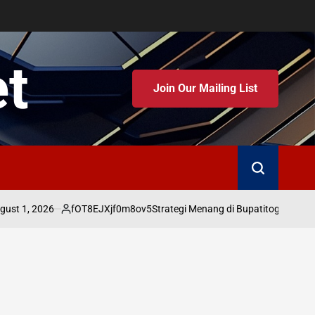
et
Join Our Mailing List
Search
1, 2026
fOT8EJXjf0m8ov5
Strategi Menang di Bupatitogel: Tips dan T
Posted
by