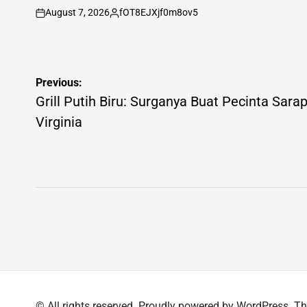
August 7, 2026
fOT8EJXjf0m8ov5
on
Posted
by
Post
Previous:
navigation
Grill Putih Biru: Surganya Buat Pecinta Sara
Virginia
© All rights reserved. Proudly powered by WordPress.