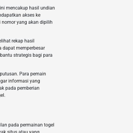
 ini mencakup hasil undian
endapatkan akses ke
 nomor yang akan dipilih
ihat rekap hasil
ya dapat memperbesar
antu strategis bagi para
eputusan. Para pemain
gar informasi yang
etak pada pemberian
el.
ilan pada permainan togel
ak situs atau yang