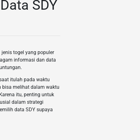
 Data SDY
 jenis togel yang populer
eragam informasi dan data
euntungan.
saat itulah pada waktu
 bisa melihat dalam waktu
arena itu, penting untuk
usial dalam strategi
memilih data SDY supaya