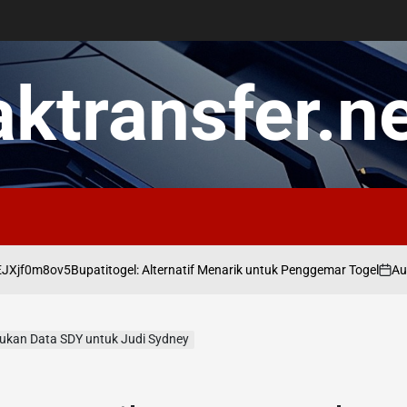
ktransfer.n
f0m8ov5
August 
Bupatitogel: Alternatif Menarik untuk Penggemar Togel
on
tukan Data SDY untuk Judi Sydney