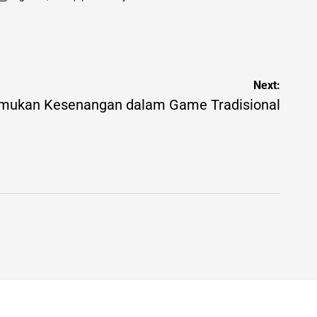
on
Posted
by
Next:
ukan Kesenangan dalam Game Tradisional