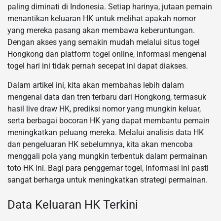
paling diminati di Indonesia. Setiap harinya, jutaan pemain
menantikan keluaran HK untuk melihat apakah nomor
yang mereka pasang akan membawa keberuntungan.
Dengan akses yang semakin mudah melalui situs togel
Hongkong dan platform togel online, informasi mengenai
togel hari ini tidak pernah secepat ini dapat diakses.
Dalam artikel ini, kita akan membahas lebih dalam
mengenai data dan tren terbaru dari Hongkong, termasuk
hasil live draw HK, prediksi nomor yang mungkin keluar,
serta berbagai bocoran HK yang dapat membantu pemain
meningkatkan peluang mereka. Melalui analisis data HK
dan pengeluaran HK sebelumnya, kita akan mencoba
menggali pola yang mungkin terbentuk dalam permainan
toto HK ini. Bagi para penggemar togel, informasi ini pasti
sangat berharga untuk meningkatkan strategi permainan.
Data Keluaran HK Terkini