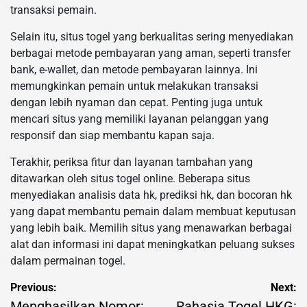
transaksi pemain.
Selain itu, situs togel yang berkualitas sering menyediakan
berbagai metode pembayaran yang aman, seperti transfer
bank, e-wallet, dan metode pembayaran lainnya. Ini
memungkinkan pemain untuk melakukan transaksi
dengan lebih nyaman dan cepat. Penting juga untuk
mencari situs yang memiliki layanan pelanggan yang
responsif dan siap membantu kapan saja.
Terakhir, periksa fitur dan layanan tambahan yang
ditawarkan oleh situs togel online. Beberapa situs
menyediakan analisis data hk, prediksi hk, dan bocoran hk
yang dapat membantu pemain dalam membuat keputusan
yang lebih baik. Memilih situs yang menawarkan berbagai
alat dan informasi ini dapat meningkatkan peluang sukses
dalam permainan togel.
Post
Previous:
Next:
Menghasilkan Nomor:
Rahasia Togel HKG: