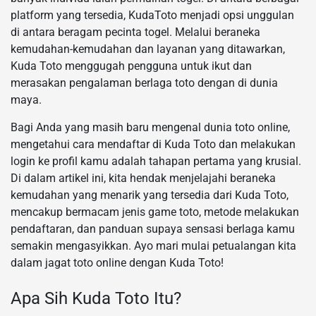
platform yang tersedia, KudaToto menjadi opsi unggulan
di antara beragam pecinta togel. Melalui beraneka
kemudahan-kemudahan dan layanan yang ditawarkan,
Kuda Toto menggugah pengguna untuk ikut dan
merasakan pengalaman berlaga toto dengan di dunia
maya.
Bagi Anda yang masih baru mengenal dunia toto online,
mengetahui cara mendaftar di Kuda Toto dan melakukan
login ke profil kamu adalah tahapan pertama yang krusial.
Di dalam artikel ini, kita hendak menjelajahi beraneka
kemudahan yang menarik yang tersedia dari Kuda Toto,
mencakup bermacam jenis game toto, metode melakukan
pendaftaran, dan panduan supaya sensasi berlaga kamu
semakin mengasyikkan. Ayo mari mulai petualangan kita
dalam jagat toto online dengan Kuda Toto!
Apa Sih Kuda Toto Itu?