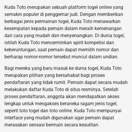
Kuda Toto merupakan sebuah platform togel online yang
semakin populer di penggemar judi. Dengan memberikan
berbagai jenis permainan togel, Kuda Toto menawarkan
kesempatan kepada pemain dalam meraih kemenangan
dari cara yang mudah dan menyenangkan. Di dunia togel,
istilah Kuda Toto mencerminkan spirit kompetisi dan
keberuntungan, saat pemain dapat memilih nomor dan
berharap nomor-nomor tersebut muncul dalam undian.
Bagi mereka yang baru masuk ke dunia togel, Kuda Toto
merupakan pilihan yang bersahabat bagi proses
pendaftaran yang tidak rumit. Pemain dapat secara mudah
melakukan daftar Kuda Toto di situs resminya. Setelah
proses pendaftaran, anggota akan mendapatkan akses
lengkap untuk mengakses beraneka ragam jenis togel,
seperti toto togel dan toto online. Kuda Toto mempunyai
interface yang mudah digunakan agar pemain dapat
merasakan sensasi bermain secara kesulitan.