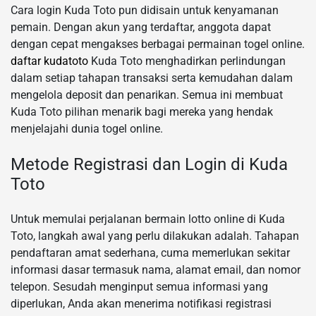
Cara login Kuda Toto pun didisain untuk kenyamanan
pemain. Dengan akun yang terdaftar, anggota dapat
dengan cepat mengakses berbagai permainan togel online.
daftar kudatoto
Kuda Toto menghadirkan perlindungan
dalam setiap tahapan transaksi serta kemudahan dalam
mengelola deposit dan penarikan. Semua ini membuat
Kuda Toto pilihan menarik bagi mereka yang hendak
menjelajahi dunia togel online.
Metode Registrasi dan Login di Kuda
Toto
Untuk memulai perjalanan bermain lotto online di Kuda
Toto, langkah awal yang perlu dilakukan adalah. Tahapan
pendaftaran amat sederhana, cuma memerlukan sekitar
informasi dasar termasuk nama, alamat email, dan nomor
telepon. Sesudah menginput semua informasi yang
diperlukan, Anda akan menerima notifikasi registrasi