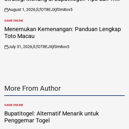
August 1, 2026
fOT8EJXjf0m8ov5
on
Posted
by
GAME ONLINE
POSTED
IN
Menemukan Kemenangan: Panduan Lengkap
Toto Macau
July 31, 2026
fOT8EJXjf0m8ov5
on
Posted
by
More From Author
GAME ONLINE
POSTED
IN
Bupatitogel: Alternatif Menarik untuk
Penggemar Togel