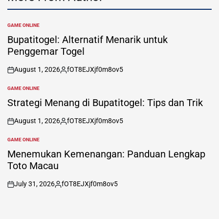
GAME ONLINE
POSTED
IN
Bupatitogel: Alternatif Menarik untuk
Penggemar Togel
August 1, 2026
fOT8EJXjf0m8ov5
on
Posted
by
GAME ONLINE
POSTED
IN
Strategi Menang di Bupatitogel: Tips dan Trik
August 1, 2026
fOT8EJXjf0m8ov5
on
Posted
by
GAME ONLINE
POSTED
IN
Menemukan Kemenangan: Panduan Lengkap
Toto Macau
July 31, 2026
fOT8EJXjf0m8ov5
on
Posted
by