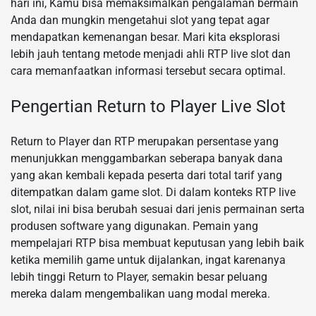
hari ini, Kamu bisa memaksimalkan pengalaman bermain
Anda dan mungkin mengetahui slot yang tepat agar
mendapatkan kemenangan besar. Mari kita eksplorasi
lebih jauh tentang metode menjadi ahli RTP live slot dan
cara memanfaatkan informasi tersebut secara optimal.
Pengertian Return to Player Live Slot
Return to Player dan RTP merupakan persentase yang
menunjukkan menggambarkan seberapa banyak dana
yang akan kembali kepada peserta dari total tarif yang
ditempatkan dalam game slot. Di dalam konteks RTP live
slot, nilai ini bisa berubah sesuai dari jenis permainan serta
produsen software yang digunakan. Pemain yang
mempelajari RTP bisa membuat keputusan yang lebih baik
ketika memilih game untuk dijalankan, ingat karenanya
lebih tinggi Return to Player, semakin besar peluang
mereka dalam mengembalikan uang modal mereka.