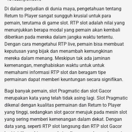
Di dalam perjudian di dunia maya, pengetahuan tentang
Return to Player sangat sungguh krusial untuk para
pemain, terutama di game slot. RTP slot adalah nilai yang
menunjukkan berapa modal yang pemain akan kembali
diberikan pada mereka dalam jangka waktu tertentu.
Dengan cara mengetahui RTP live, pemain bisa membuat
keputusan yang bijak dan menambah kemungkinan
mereka dalam menang. Meskipun tak ada jaminan
kemenangan, menghabiskan waktu untuk untuk
memahami informasi RTP slot dan beragam tipe
permainan dapat memberi keuntungan secara signifikan.
Bagi banyak pemain, slot Pragmatic dan slot Gacor
merupakan kata yang telah tidak asing lagi. Slot Pragmatic
dikenal dengan kualitas permainan dan Return to Player
yang tinggi, sedangkan slot gacor merujuk pada mesin slot
yang sering memberi kemenangan dalam dekat. Dengan
data yang, seperti RTP slot langsung dan RTP slot Gacor