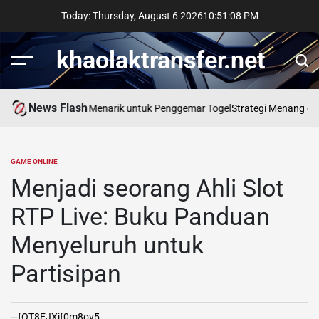
Skip
Today: Thursday, August 6 2026
10
:
51
:
09
PM
to
content
khaolaktransfer.net
Menu
Sear
News Flash
atitogel: Alternatif Menarik untuk Penggemar Togel
Strategi Menang di Bu
GAME ONLINE
POSTED
IN
Menjadi seorang Ahli Slot
RTP Live: Buku Panduan
Menyeluruh untuk
Partisipan
fOT8EJXjf0m8ov5