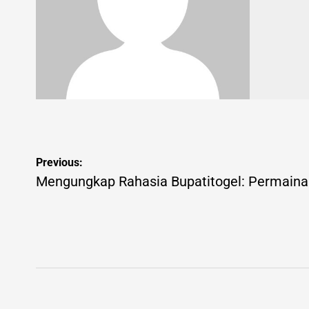
Post
Previous:
navigation
Mengungkap Rahasia Bupatitogel: Permaina