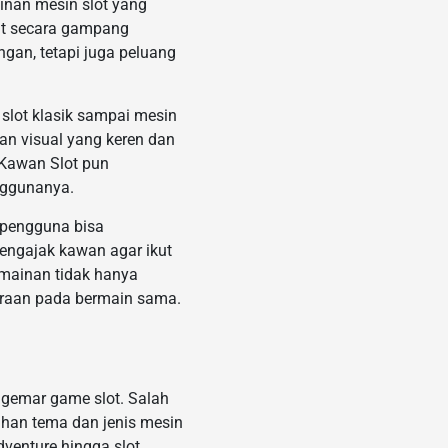
inan mesin slot yang
pat secara gampang
an, tetapi juga peluang
 slot klasik sampai mesin
n visual yang keren dan
 Kawan Slot pun
nggunanya.
 pengguna bisa
engajak kawan agar ikut
ermainan tidak hanya
iraan pada bermain sama.
emar game slot. Salah
ihan tema dan jenis mesin
venture hingga slot