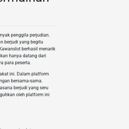
nyak penggila perjudian.
 berjudi yang begitu
Kawanslot berhasil menarik
kan hanya datang dari
a para peserta.
kat ini. Dalam platform
nangan bersama-sama.
sana berjudi yang seru
uguhkan oleh platform ini