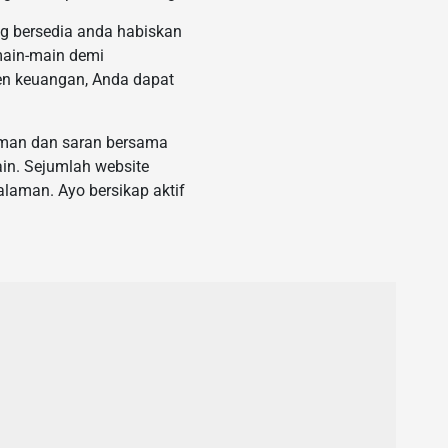
ng bersedia anda habiskan
rmain-main demi
en keuangan, Anda dapat
aman dan saran bersama
in. Sejumlah website
laman. Ayo bersikap aktif