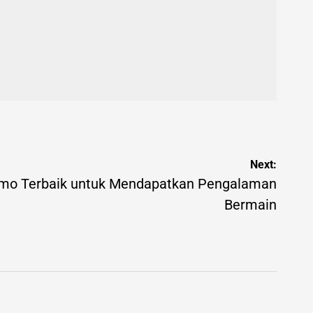
Next:
Demo Terbaik untuk Mendapatkan Pengalaman
Bermain