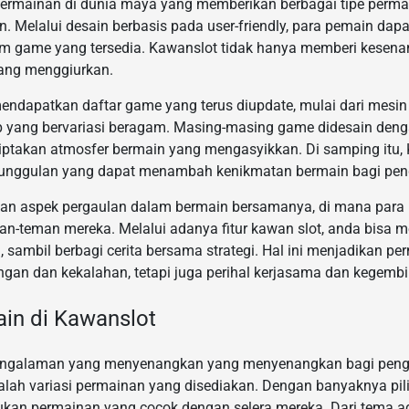
ermainan di dunia maya yang memberikan berbagai tipe perma
 Melalui desain berbasis pada user-friendly, para pemain da
 game yang tersedia. Kawanslot tidak hanya memberi kesenang
ang menggiurkan.
endapatkan daftar game yang terus diupdate, mulai dari mesin
 yang bervariasi beragam. Masing-masing game didesain denga
ptakan atmosfer bermain yang mengasyikkan. Di samping itu,
r unggulan yang dapat menambah kenikmatan bermain bagi pe
an aspek pergaulan dalam bermain bersamanya, di mana para
n-teman mereka. Melalui adanya fitur kawan slot, anda bisa m
 sambil berbagi cerita bersama strategi. Hal ini menjadikan p
an dan kekalahan, tetapi juga perihal kerjasama dan kegemb
in di Kawanslot
ngalaman yang menyenangkan yang menyenangkan bagi pengg
lah variasi permainan yang disediakan. Dengan banyaknya pil
kan permainan yang cocok dengan selera mereka. Dari tema ad