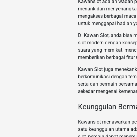
Kawanslot adalah wadah p
menarik dan menyenangkan.
mengakses berbagai macam
untuk menggapai hadiah y
Di Kawan Slot, anda bisa m
slot modern dengan konsep
suara yang memikat, menci
memberikan berbagai fitu
Kawan Slot juga menekank
berkomunikasi dengan tema
serta dan bermain bersama,
sekedar mengenai kemenang
Keunggulan Berma
Kawanslot menawarkan pe
satu keunggulan utama ada
slot, pemain dapat menemu