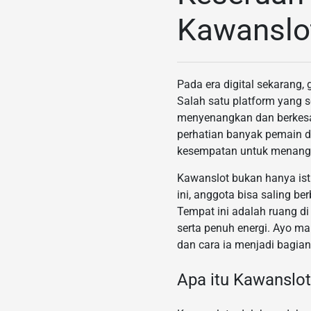
Kawanslo
Pada era digital sekarang,
Salah satu platform yang 
menyenangkan dan berkesan
perhatian banyak pemain d
kesempatan untuk menang, t
Kawanslot bukan hanya ist
ini, anggota bisa saling 
Tempat ini adalah ruang d
serta penuh energi. Ayo mar
dan cara ia menjadi bagian
Apa itu Kawanslot