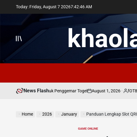
Skip
Today: Friday, August 7 2026
7
:
42
:
47
AM
to
content
khaola
Offcanvas
News Flash
August 1, 2026
fOT8EJXj
Alternatif Menarik untuk Penggemar Togel
on
Posted
by
Home
2026
January
Panduan Lengkap Slot QRI
GAME ONLINE
POSTED
IN