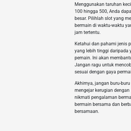
Menggunakan taruhan kecil
100 hingga 500, Anda dapa
besar. Pilihlah slot yang 
bermain di waktu-waktu ya
jam tertentu.
Ketahui dan pahami jenis 
yang lebih tinggi daripada 
pemain. Ini akan membantu
Jangan ragu untuk mencoba
sesuai dengan gaya perma
Akhirnya, jangan buru-bur
mengejar kerugian dengan m
nikmati pengalaman bermai
bermain bersama dan berba
bersamaan.