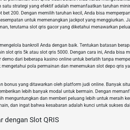
satu strategi yang efektif adalah memanfaatkan taruhan min
slot bet 200. Dengan memilih taruhan kecil, Anda bisa memperp
kesempatan untuk memenangkan jackpot yang menggiurkan. J
an, terutama slot qris gacor yang diketahui menawarkan peluan
k mengelola bankroll Anda dengan baik. Tentukan batasan bera
 slot qris 5k atau slot qris 5000. Dengan cara ini, Anda bisa 
ur demo dari beberapa kasino online untuk berlatih tanpa mempe
mengetahui pola permainan dan menemukan slot depo qris y
an bonus yang ditawarkan oleh platform judi online. Banyak si
memberikan lebih banyak modal untuk bermain. Dengan memanfa
ebih menguntungkan dan memberi peluang lebih untuk meraih k
ain, dan ingat bahwa kesabaran adalah kunci untuk sukses dalam
r dengan Slot QRIS