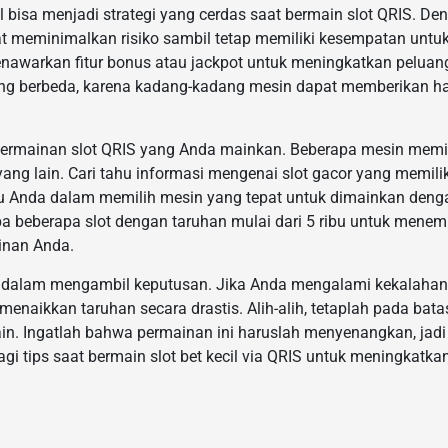
 bisa menjadi strategi yang cerdas saat bermain slot QRIS. De
t meminimalkan risiko sambil tetap memiliki kesempatan unt
menawarkan fitur bonus atau jackpot untuk meningkatkan peluang
ng berbeda, karena kadang-kadang mesin dapat memberikan has
permainan slot QRIS yang Anda mainkan. Beberapa mesin memil
yang lain. Cari tahu informasi mengenai slot gacor yang memilik
 Anda dalam memilih mesin yang tepat untuk dimainkan dengan
 beberapa slot dengan taruhan mulai dari 5 ribu untuk mene
inan Anda.
u dalam mengambil keputusan. Jika Anda mengalami kekalahan,
enaikkan taruhan secara drastis. Alih-alih, tetaplah pada bat
n. Ingatlah bahwa permainan ini haruslah menyenangkan, jadi
gi tips saat bermain slot bet kecil via QRIS untuk meningkatk