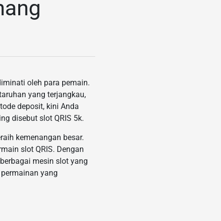
nang
iminati oleh para pemain.
aruhan yang terjangkau,
ode deposit, kini Anda
ng disebut slot QRIS 5k.
eraih kemenangan besar.
rmain slot QRIS. Dengan
i berbagai mesin slot yang
a permainan yang