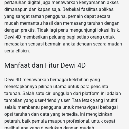
pertaruhan digital juga menawarkan kenyamanan akses
dimanapun dan kapan saja. Berbekal fasilitas aplikasi
yang sangat ramah pengguna, pemain dapat secara
mudah memantau hasil dan memasang taruhan dengan
dengan praktis. Tidak lagi perlu mengunjungi lokasi fisik,
Dewi 4D memberikan peluang bagi setiap orang untuk
merasakan sensasi bermain angka dengan secara mudah
serta efisien.
Manfaat dan Fitur Dewi 4D
Dewi 4D menawarkan berbagai kelebihan yang
menetapkannya pilihan utama untuk para pencinta
taruhan. Salah satu ciri unggulan dari platform ini adalah
tampilan yang user-friendly user. Tata letak yang intuitif
selalu membantu pengguna untuk menavigasi berbagai
opsi taruhan dan data yang tersedia. Ini mengizinkan
petaruh, baik pemula maupun profesional, untuk cepat
melihat apa yang diperlukan dengan mudah.