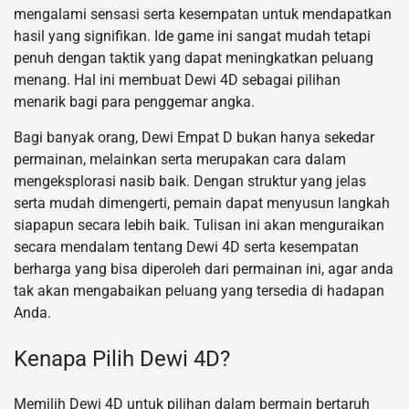
mengalami sensasi serta kesempatan untuk mendapatkan
hasil yang signifikan. Ide game ini sangat mudah tetapi
penuh dengan taktik yang dapat meningkatkan peluang
menang. Hal ini membuat Dewi 4D sebagai pilihan
menarik bagi para penggemar angka.
Bagi banyak orang, Dewi Empat D bukan hanya sekedar
permainan, melainkan serta merupakan cara dalam
mengeksplorasi nasib baik. Dengan struktur yang jelas
serta mudah dimengerti, pemain dapat menyusun langkah
siapapun secara lebih baik. Tulisan ini akan menguraikan
secara mendalam tentang Dewi 4D serta kesempatan
berharga yang bisa diperoleh dari permainan ini, agar anda
tak akan mengabaikan peluang yang tersedia di hadapan
Anda.
Kenapa Pilih Dewi 4D?
Memilih Dewi 4D untuk pilihan dalam bermain bertaruh