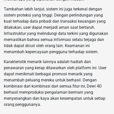
Tambahan lebih lanjut, sistem ini juga terkenal dengan
sistem proteksi yang tinggi. Dengan perlindungan yang
kuat terhadap data pribadi dan transaksi keuangan yang
dilakukan, user dapat menjadi aman saat bertaruh.
Infrastruktur yang melindungi data terkini yang digunakan
memastikan bahwa semua informasi selalu terjaga dan
tidak dapat dicuri oleh orang lain. Keamanan ini
menambah kepercayaan pengguna terhadap sistem.
Karakteristik menarik lainnya adalah hadiah dan
penawaran yang kerap ditawarkan oleh platform ini. User
dapat menikmati berbagai promosi menarik yang
menambah peluang mereka untuk berhasil. Dengan
kombinasi dari kombinasi dari semua fitur ini, Dewi 4D
berhasil memproduksi pengalaman bermain yang
menyenangkan dan kaya akan kesempatan untuk setiap
orang penggunanya.