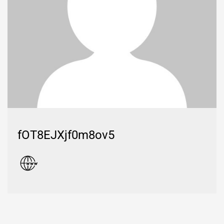
fOT8EJXjf0m8ov5