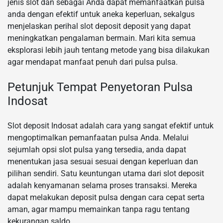
jenis slot dan sebagai Anda dapat memanfaatkan pulsa
anda dengan efektif untuk aneka keperluan, sekalgus
menjelaskan perihal slot deposit deposit yang dapat
meningkatkan pengalaman bermain. Mari kita semua
eksplorasi lebih jauh tentang metode yang bisa dilakukan
agar mendapat manfaat penuh dari pulsa pulsa.
Petunjuk Tempat Penyetoran Pulsa
Indosat
Slot deposit Indosat adalah cara yang sangat efektif untuk
mengoptimalkan pemanfaatan pulsa Anda. Melalui
sejumlah opsi slot pulsa yang tersedia, anda dapat
menentukan jasa sesuai sesuai dengan keperluan dan
pilihan sendiri. Satu keuntungan utama dari slot deposit
adalah kenyamanan selama proses transaksi. Mereka
dapat melakukan deposit pulsa dengan cara cepat serta
aman, agar mampu memainkan tanpa ragu tentang
kekurangan saldo.