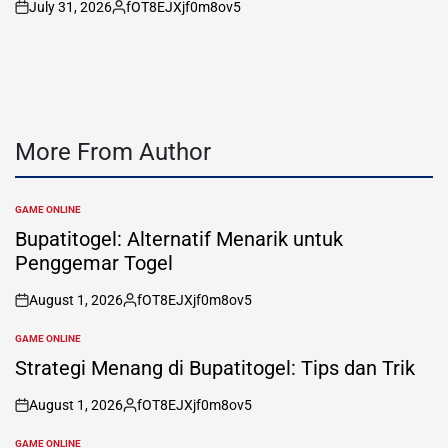
July 31, 2026
fOT8EJXjf0m8ov5
on
Posted
by
More From Author
GAME ONLINE
POSTED
IN
Bupatitogel: Alternatif Menarik untuk
Penggemar Togel
August 1, 2026
fOT8EJXjf0m8ov5
on
Posted
by
GAME ONLINE
POSTED
IN
Strategi Menang di Bupatitogel: Tips dan Trik
August 1, 2026
fOT8EJXjf0m8ov5
on
Posted
by
GAME ONLINE