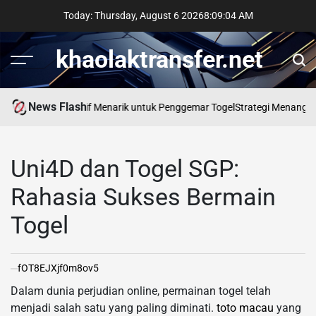
Skip
Today: Thursday, August 6 2026
8
:
09
:
04
AM
to
content
khaolaktransfer.net
Menu
Sear
News Flash
patitogel: Alternatif Menarik untuk Penggemar Togel
Strategi Menang di 
Uni4D dan Togel SGP:
Rahasia Sukses Bermain
Togel
fOT8EJXjf0m8ov5
Dalam dunia perjudian online, permainan togel telah
menjadi salah satu yang paling diminati.
toto macau
yang