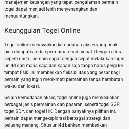
manajemen keuangan yang tepat, pengalaman bermain
togel dapat menjadi lebih menyenangkan dan
menguntungkan.
Keunggulan Togel Online
Togel online menawarkan kemudahan akses yang tidak
bisa didapatkan dari permainan tradisional. Dengan situs
seperti uni4d, pemain dapat dengan cepat melakukan login
uni4d dari mana saja dan kapan saja tanpa harus pergi ke
tempat fisik. Ini memberikan fleksibilitas yang besar bagi
pemain yang ingin menikmati permainan tanpa hambatan
waktu dan lokasi.
Selain kemudahan akses, togel online juga menyediakan
berbagai jenis permainan dan pasaran, seperti togel SGP,
togel SDY, dan togel HK. Dengan banyaknya pilihan ini,
pemain dapat mengeksplorasi berbagai strategi dan
peluang menang. Situs uni4d bahkan memberikan