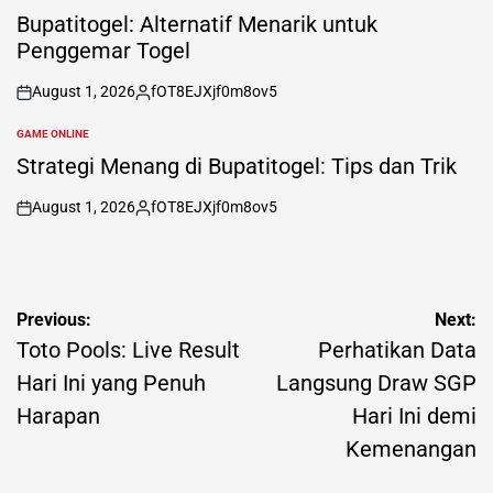
IN
Bupatitogel: Alternatif Menarik untuk
Penggemar Togel
August 1, 2026
fOT8EJXjf0m8ov5
on
Posted
by
GAME ONLINE
POSTED
IN
Strategi Menang di Bupatitogel: Tips dan Trik
August 1, 2026
fOT8EJXjf0m8ov5
on
Posted
by
Post
Previous:
Next:
navigation
Toto Pools: Live Result
Perhatikan Data
Hari Ini yang Penuh
Langsung Draw SGP
Harapan
Hari Ini demi
Kemenangan