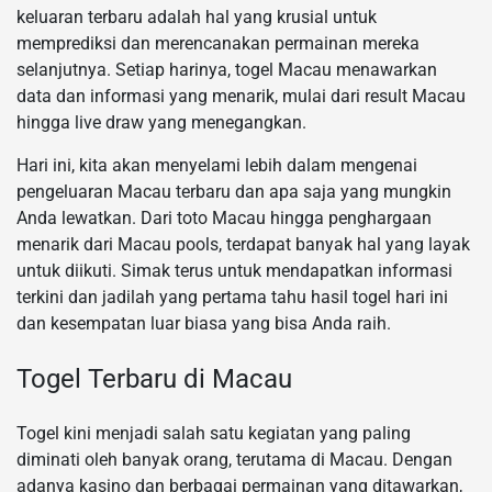
keluaran terbaru adalah hal yang krusial untuk
memprediksi dan merencanakan permainan mereka
selanjutnya. Setiap harinya, togel Macau menawarkan
data dan informasi yang menarik, mulai dari result Macau
hingga live draw yang menegangkan.
Hari ini, kita akan menyelami lebih dalam mengenai
pengeluaran Macau terbaru dan apa saja yang mungkin
Anda lewatkan. Dari toto Macau hingga penghargaan
menarik dari Macau pools, terdapat banyak hal yang layak
untuk diikuti. Simak terus untuk mendapatkan informasi
terkini dan jadilah yang pertama tahu hasil togel hari ini
dan kesempatan luar biasa yang bisa Anda raih.
Togel Terbaru di Macau
Togel kini menjadi salah satu kegiatan yang paling
diminati oleh banyak orang, terutama di Macau. Dengan
adanya kasino dan berbagai permainan yang ditawarkan,